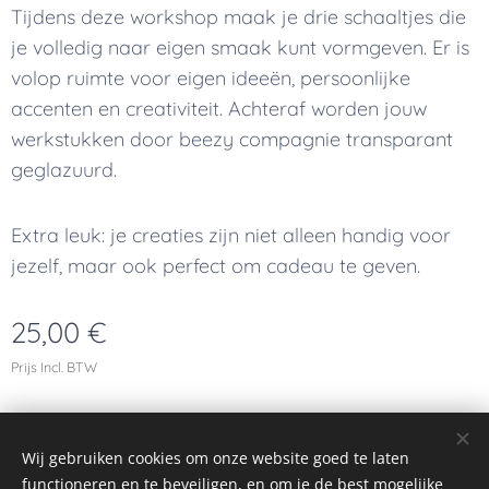
Tijdens deze workshop maak je drie schaaltjes die
je volledig naar eigen smaak kunt vormgeven. Er is
volop ruimte voor eigen ideeën, persoonlijke
accenten en creativiteit. Achteraf worden jouw
werkstukken door beezy compagnie transparant
geglazuurd.
Extra leuk: je creaties zijn niet alleen handig voor
jezelf, maar ook perfect om cadeau te geven.
25,00
€
Prijs Incl. BTW
© 2023 Alle rechten voorbehouden
Wij gebruiken cookies om onze website goed te laten
functioneren en te beveiligen, en om je de best mogelijke
Cookies