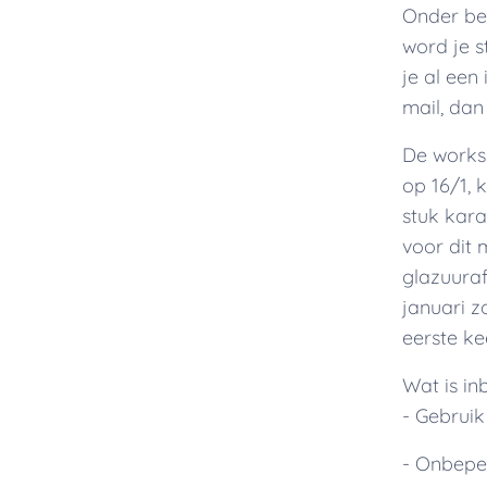
Onder beg
word je s
je al een
mail, dan
De worksh
op 16/1, 
stuk kara
voor dit
glazuuraf
januari 
eerste k
Wat is i
- Gebruik
- Onbeper