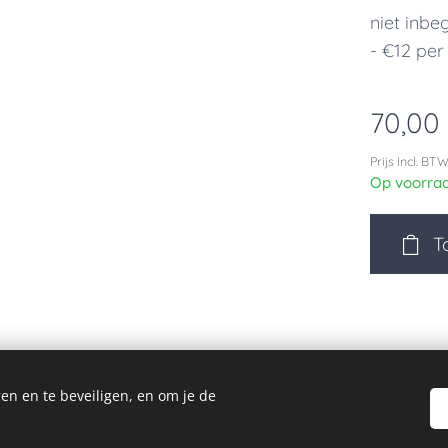
niet inbe
- €12 per
70,00
Prijs Incl. BT
Op voorra
T
en en te beveiligen, en om je de
© 2023 Alle rechten voorbehouden
Cookies