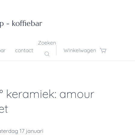
p - koffiebar
Zoeken
bar
contact
Winkelwagen
 ° keramiek: amour
et
terdag 17 januari