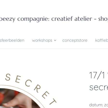
eezy compagnie: creatief atelier - sho
sfeerbeelden
workshops
conceptstore
koffie
17/1
secr
datum: za