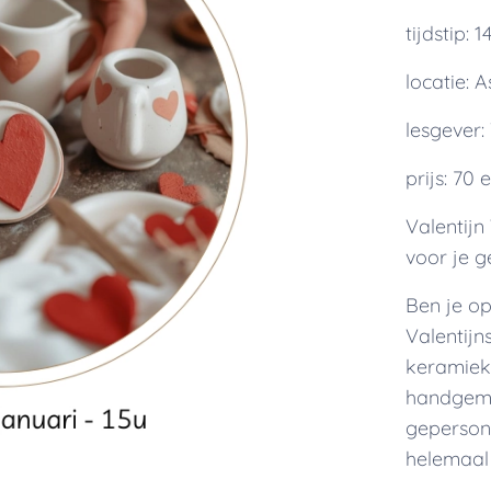
tijdstip: 
locatie: 
lesgever:
prijs: 70 
Valentij
voor je ge
Ben je op
Valentijn
keramiek
handgema
gepersona
helemaal