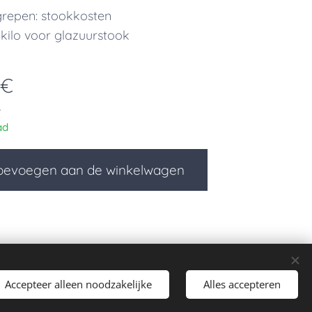
grepen: stookkosten
 kilo voor glazuurstook
€
W
ad
oevoegen aan de winkelwagen
Accepteer alleen noodzakelijke
Alles accepteren